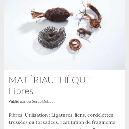
l
a
s
u
i
t
e
MATÉRIAUTHÈQUE
Fibres
Publié par
po Serge Dubuc
Fibres. Utilisation : Ligatures, liens, cordelettes
tressées ou torsadées, restitution de fragments