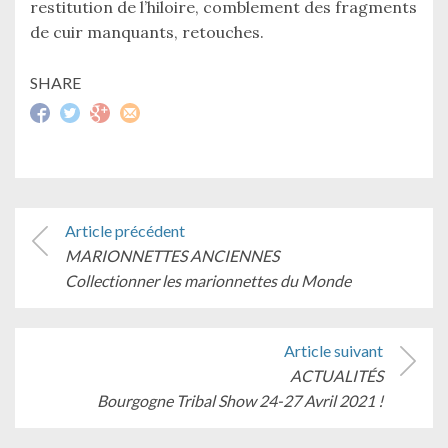
restitution de l’hiloire, comblement des fragments
de cuir manquants, retouches.
SHARE
P
Article précédent
o
A
MARIONNETTES ANCIENNES
s
r
Collectionner les marionnettes du Monde
t
t
N
i
a
Article suivant
c
v
A
ACTUALITÉS
l
i
Bourgogne Tribal Show 24-27 Avril 2021 !
r
e
g
t
p
a