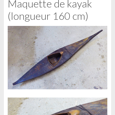
Maquette de kayak
l
a
(longueur 160 cm)
s
u
i
t
e