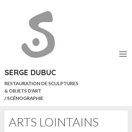
P
a
s
s
e
r
d
i
r
e
SERGE DUBUC
c
RESTAURATION DE SCULPTURES
t
& OBJETS D'ART
e
/ SCÉNOGRAPHIE
m
e
n
ARTS LOINTAINS
t
à