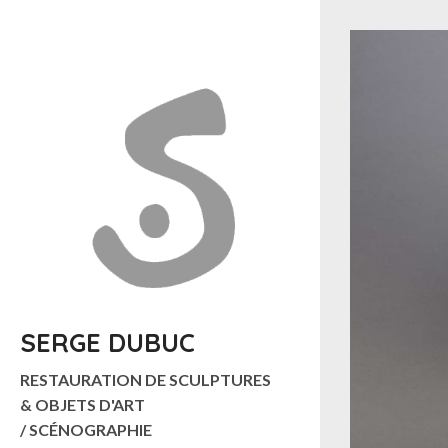
P
a
s
s
e
r
d
i
r
e
c
t
SERGE DUBUC
e
m
RESTAURATION DE SCULPTURES
e
& OBJETS D'ART
n
/ SCÉNOGRAPHIE
t