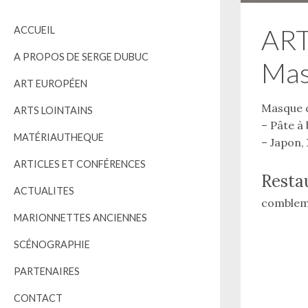
à
ART
ACCUEIL
l
a
A PROPOS DE SERGE DUBUC
Mas
s
u
ART EUROPÉEN
i
Masque 
ARTS LOINTAINS
t
– Pâte à 
e
MATÉRIAUTHEQUE
– Japon,
ARTICLES ET CONFÉRENCES
Restau
ACTUALITES
combleme
MARIONNETTES ANCIENNES
SCÉNOGRAPHIE
ok
PARTENAIRES
CONTACT
Plus